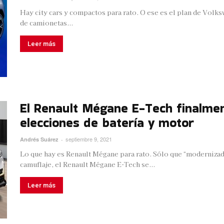
Hay city cars y compactos para rato. O ese es el plan de Volksw
de camionetas...
Leer más
El Renault Mégane E-Tech finalmen
elecciones de batería y motor
septiembre 9, 2021
Andrés Suárez
-
Lo que hay es Renault Mégane para rato. Sólo que “modernizado
camuflaje, el Renault Mégane E-Tech se...
Leer más