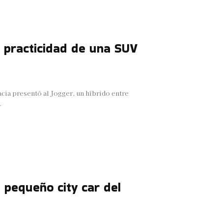
a practicidad de una SUV
cia presentó al Jogger, un híbrido entre
.
l pequeño city car del