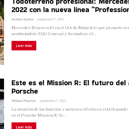
Todoterreno profesional: Mercede
2022 con la nueva línea “Professio
septiembre 7, 2021
Andrés Suárez
-
Mercedes-Benz reveló en el IAA de Múnich lo que promete ser 
nombrándolo EQG Concept y llevándose el...
Leer más
Este es el Mission R: El futuro de
Porsche
septiembre 7, 2021
William Puentes
-
La invasión de las baterías y motores eléctricos está llegando
es el Porsche Mission R. Se...
Leer más