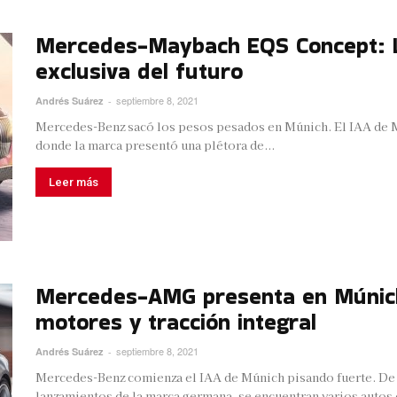
Mercedes-Maybach EQS Concept: La
exclusiva del futuro
septiembre 8, 2021
Andrés Suárez
-
Mercedes-Benz sacó los pesos pesados en Múnich. El IAA de Mú
donde la marca presentó una plétora de...
Leer más
Mercedes-AMG presenta en Múnich
motores y tracción integral
septiembre 8, 2021
Andrés Suárez
-
Mercedes-Benz comienza el IAA de Múnich pisando fuerte. De 
lanzamientos de la marca germana, se encuentran varios autos e