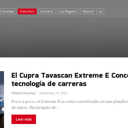
 2 Ruedas
Fráncfort
Ginebra
Los Ángeles
Múnich
El Cupra Tavascan Extreme E Conce
tecnología de carreras
septiembre 14, 2021
William Puentes
-
Poco a poco, el Extreme E se está convirtiendo en una platafo
de autos. Un ejemplo de...
Leer más