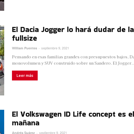
El Dacia Jogger lo hará dudar de l
fullsize
septiembre 9, 2021
William Puentes
-
Pensando en esas familias grandes con presupuestos bajos, Da
monovolumen y SUV construido sobre un Sandero. El Jogger..
Leer más
El Volkswagen ID Life concept es e
mañana
septiembre 9, 2021
Andrés Suárez
-