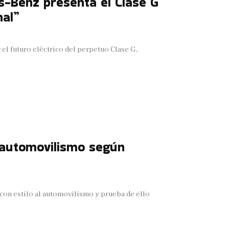
s-Benz presenta el Clase G
nal”
el futuro eléctrico del perpetuo Clase G,
l automovilismo según
 con estilo al automovilismo y prueba de ello