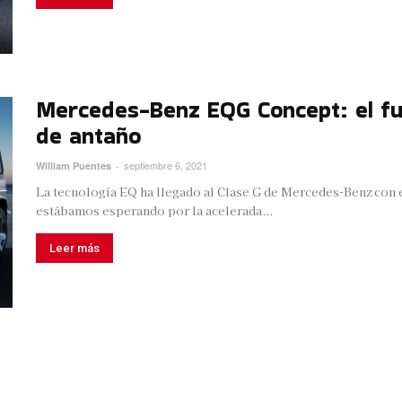
Mercedes-Benz EQG Concept: el fu
de antaño
septiembre 6, 2021
William Puentes
-
La tecnología EQ ha llegado al Clase G de Mercedes-Benz con
estábamos esperando por la acelerada...
Leer más