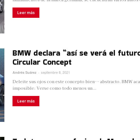
Leer más
BMW declara “así se verá el futuro,
Circular Concept
septiembre 8, 2021
Andrés Suárez
-
Deleite sus ojos con este concepto bien… abstracto. BMW aca
imposible: Verse como todo menos un...
Leer más