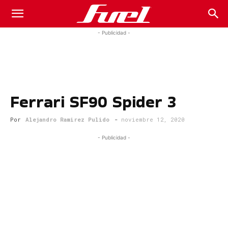
Fuel
- Publicidad -
Car
Ferrari SF90 Spider 3
Magazine
Por
Alejandro Ramirez Pulido
-
noviembre 12, 2020
- Publicidad -