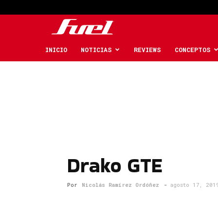
Fuel
Car
INICIO
NOTICIAS
REVIEWS
CONCEPTOS
Magazine
Drako GTE
Por
Nicolás Ramírez Ordóñez
-
agosto 17, 201