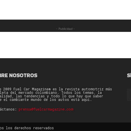
- Publicidad -
BRE NOSOTROS
S
e 2009 Fuel Car Magazine® es la revista automotriz más
leta del mercado colombiano. Todos los temas, la
alidad, las tendencias y todo lo que hay que saber
e el cambiante mundo de los autos está aquí.
táctanos:
prensa@fuelcarmagazine.com
os los derechos reservados