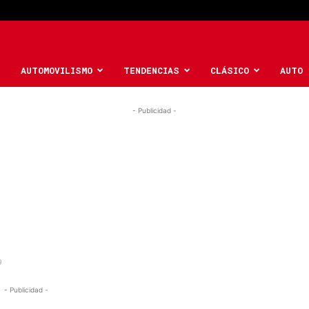
AUTOMOVILISMO
TENDENCIAS
CLÁSICO
AUTO 
- Publicidad -
9
- Publicidad -