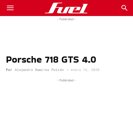
Fuel
- Publicidad -
Car
Porsche 718 GTS 4.0
Magazine
Por
Alejandro Ramirez Pulido
-
enero 16, 2020
- Publicidad -