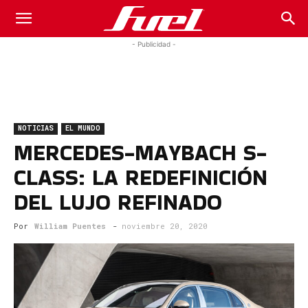
Fuel
- Publicidad -
Car
NOTICIAS
EL MUNDO
Magazine
MERCEDES-MAYBACH S-
CLASS: LA REDEFINICIÓN
DEL LUJO REFINADO
Por
William Puentes
-
noviembre 20, 2020