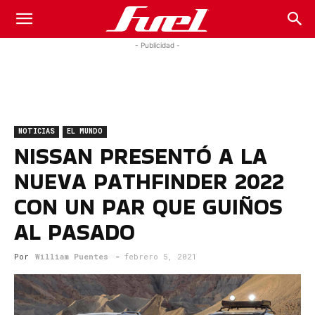
Fuel
- Publicidad -
Car
NOTICIAS
EL MUNDO
Magazine
NISSAN PRESENTÓ A LA
NUEVA PATHFINDER 2022
CON UN PAR QUE GUIÑOS
AL PASADO
Por
William Puentes
-
febrero 5, 2021