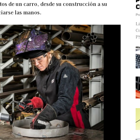
ctos de un carro, desde su construcción a su
C
iarse las manos.
Pr
Li
Co
PS