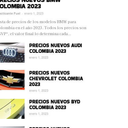
OLOMBIA 2023
enero 1, 2023
acticante Fuel
-
sta de precios de los modelos BMW para
lombia en el año 2023. Todos los precios son
VP*, el valor final lo determina cada...
PRECIOS NUEVOS AUDI
COLOMBIA 2023
enero 1, 2023
PRECIOS NUEVOS
CHEVROLET COLOMBIA
2023
enero 1, 2023
PRECIOS NUEVOS BYD
COLOMBIA 2023
enero 1, 2023