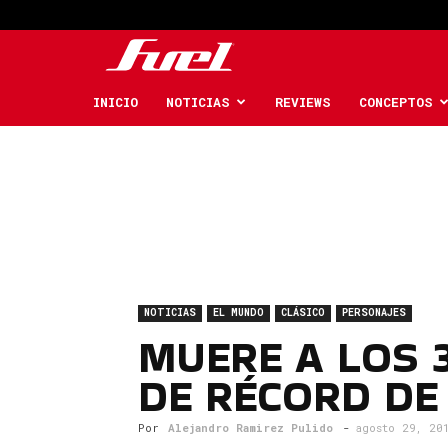
Fuel
Car
INICIO
NOTICIAS
REVIEWS
CONCEPTOS
Magazine
NOTICIAS
EL MUNDO
CLÁSICO
PERSONAJES
MUERE A LOS 
DE RÉCORD DE
Por
Alejandro Ramirez Pulido
-
agosto 29, 20