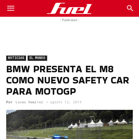
Fuel
- Publicidad -
Car
NOTICIAS
EL MUNDO
Magazine
BMW PRESENTA EL M8
COMO NUEVO SAFETY CAR
PARA MOTOGP
Por
Lucas Ramírez
-
agosto 12, 2019