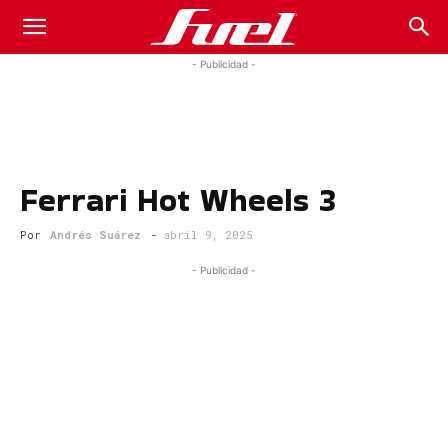
Fuel
- Publicidad -
Car
Ferrari Hot Wheels 3
Magazine
Por
Andrés Suárez
-
abril 9, 2025
- Publicidad -