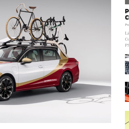
P
C
Pr
Li
Co
PS