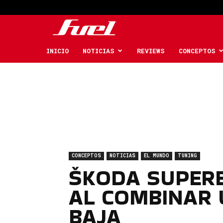
Fuel
Car
INICIO
NOTICIAS
REVIEWS
CONCEPTOS
Magazine
CONCEPTOS
NOTICIAS
EL MUNDO
TUNING
ŠKODA SUPERB
AL COMBINAR 
BAJA