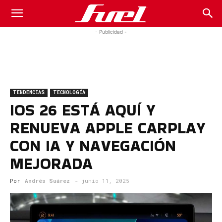
Fuel
- Publicidad -
Car
TENDENCIAS
TECNOLOGÍA
Magazine
IOS 26 ESTÁ AQUÍ Y
RENUEVA APPLE CARPLAY
CON IA Y NAVEGACIÓN
MEJORADA
Por
Andrés Suárez
-
junio 11, 2025