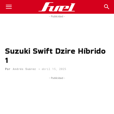
Fuel
- Publicidad -
Car
Suzuki Swift Dzire Híbrido
Magazine
1
Por
Andrés Suárez
-
abril 15, 2025
- Publicidad -