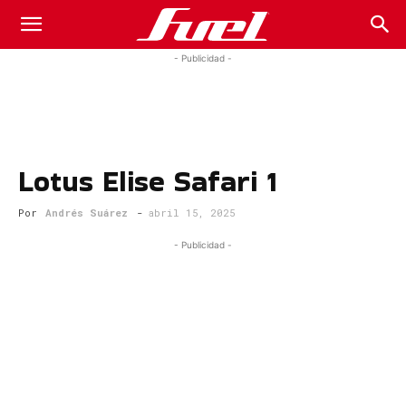
Fuel
- Publicidad -
Car
Lotus Elise Safari 1
Magazine
Por
Andrés Suárez
-
abril 15, 2025
- Publicidad -