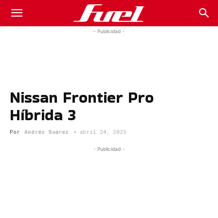
Fuel
- Publicidad -
Car
Nissan Frontier Pro
Magazine
Híbrida 3
Por
Andrés Suárez
-
abril 24, 2025
- Publicidad -