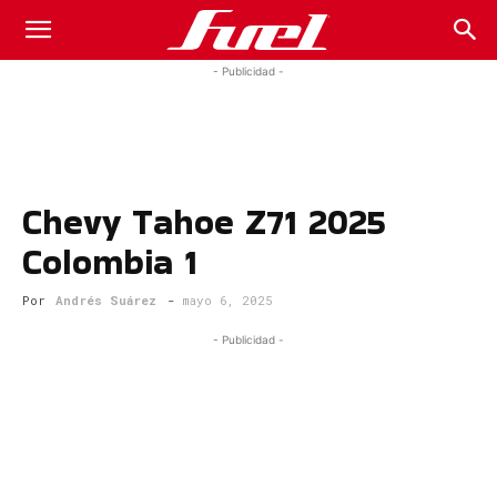
Fuel
- Publicidad -
Car
Chevy Tahoe Z71 2025
Magazine
Colombia 1
Por
Andrés Suárez
-
mayo 6, 2025
- Publicidad -