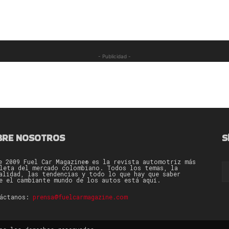
- Publicidad -
BRE NOSOTROS
S
e 2009 Fuel Car Magazine® es la revista automotriz más
leta del mercado colombiano. Todos los temas, la
alidad, las tendencias y todo lo que hay que saber
e el cambiante mundo de los autos está aquí.
táctanos:
prensa@fuelcarmagazine.com