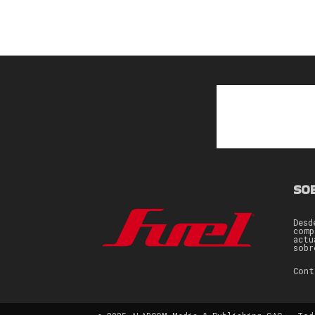
SO
Desd
comp
actu
sobr
Con