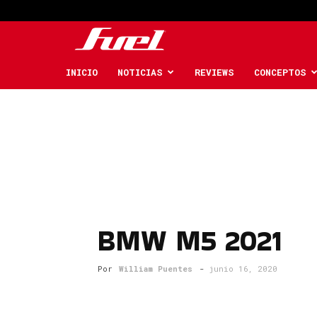
Fuel
Car
INICIO
NOTICIAS
REVIEWS
CONCEPTOS
Magazine
BMW M5 2021
Por
William Puentes
-
junio 16, 2020