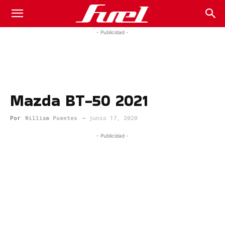
Fuel
- Publicidad -
Car
Mazda BT-50 2021
Magazine
Por
William Puentes
-
junio 17, 2020
- Publicidad -