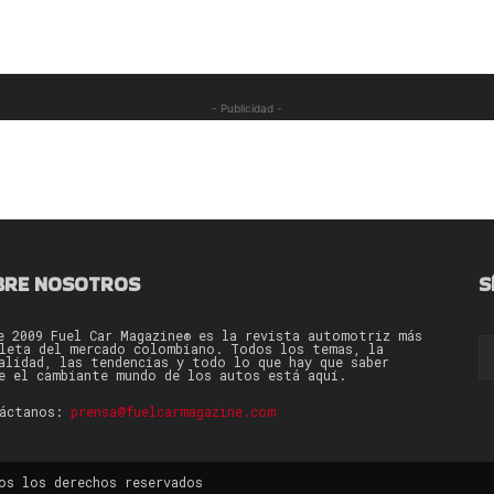
- Publicidad -
BRE NOSOTROS
S
e 2009 Fuel Car Magazine® es la revista automotriz más
leta del mercado colombiano. Todos los temas, la
alidad, las tendencias y todo lo que hay que saber
e el cambiante mundo de los autos está aquí.
táctanos:
prensa@fuelcarmagazine.com
os los derechos reservados