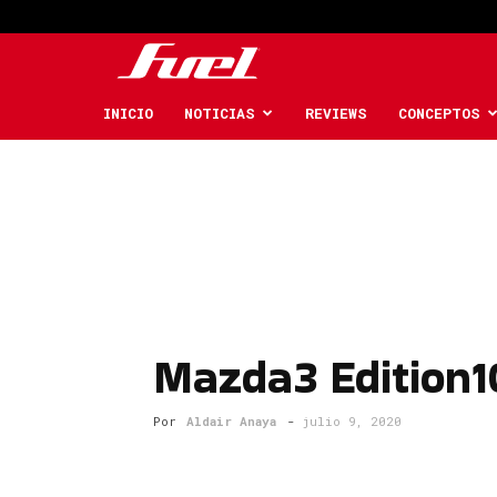
Fuel
Car
INICIO
NOTICIAS
REVIEWS
CONCEPTOS
Magazine
Mazda3 Edition1
Por
Aldair Anaya
-
julio 9, 2020