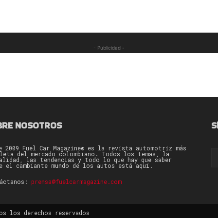
- Publicidad -
BRE NOSOTROS
S
e 2009 Fuel Car Magazine® es la revista automotriz más
leta del mercado colombiano. Todos los temas, la
alidad, las tendencias y todo lo que hay que saber
e el cambiante mundo de los autos está aquí.
táctanos:
prensa@fuelcarmagazine.com
os los derechos reservados