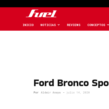
Fuel
Car
INICIO
NOTICIAS
REVIEWS
CONCEPTOS
Magazine
Ford Bronco Spor
Por
Aldair Anaya
-
julio 14, 2020