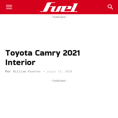
Fuel
- Publicidad -
Car
Toyota Camry 2021
Magazine
Interior
Por
William Puentes
-
julio 15, 2020
- Publicidad -