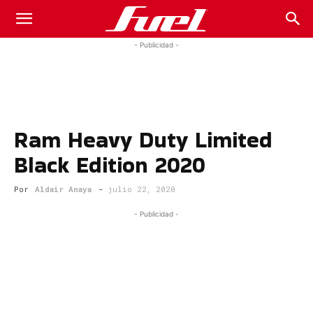
Fuel
- Publicidad -
Car
Ram Heavy Duty Limited
Magazine
Black Edition 2020
Por
Aldair Anaya
-
julio 22, 2020
- Publicidad -