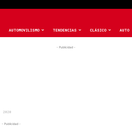
AUTOMOVILISMO
TENDENCIAS
CLÁSICO
AUTO 
- Publicidad -
, 2020
- Publicidad -