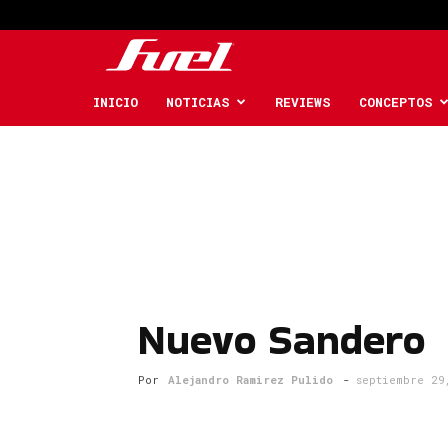
Fuel
Car
INICIO
NOTICIAS
REVIEWS
CONCEPTOS
Magazine
Nuevo Sandero
Por
Alejandro Ramirez Pulido
-
septiembre 29