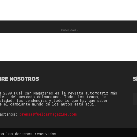
- Publicidad -
BRE NOSOTROS
S
e 2009 Fuel Car Magazine® es la revista automotriz más
leta del mercado colombiano. Todos los temas, la
alidad, las tendencias y todo lo que hay que saber
e el cambiante mundo de los autos está aquí.
táctanos:
prensa@fuelcarmagazine.com
os los derechos reservados