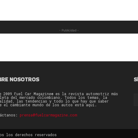
- Publicidad -
BRE NOSOTROS
S
e 2009 Fuel Car Magazine® es la revista automotriz más
leta del mercado colombiano. Todos los temas, la
alidad, las tendencias y todo lo que hay que saber
e el cambiante mundo de los autos está aquí.
táctanos:
prensa@fuelcarmagazine.com
os los derechos reservados