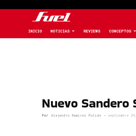
Fuel
Car
INICIO
NOTICIAS
REVIEWS
CONCEPTOS
Magazine
Nuevo Sandero 
Por
Alejandro Ramirez Pulido
-
septiembre 29