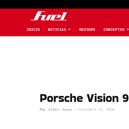
Fuel
Car
INICIO
NOTICIAS
REVIEWS
CONCEPTOS
Magazine
Porsche Vision 9
Por
Aldair Anaya
-
noviembre 14, 2020