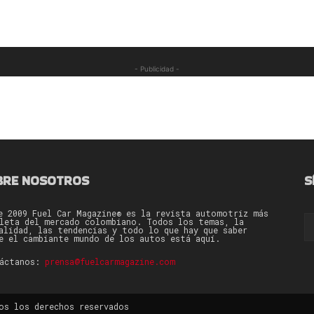
- Publicidad -
BRE NOSOTROS
S
e 2009 Fuel Car Magazine® es la revista automotriz más
leta del mercado colombiano. Todos los temas, la
alidad, las tendencias y todo lo que hay que saber
e el cambiante mundo de los autos está aquí.
táctanos:
prensa@fuelcarmagazine.com
os los derechos reservados