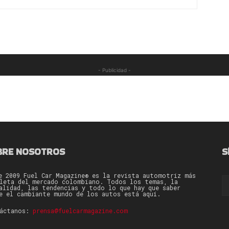
- Publicidad -
BRE NOSOTROS
S
e 2009 Fuel Car Magazine® es la revista automotriz más
leta del mercado colombiano. Todos los temas, la
alidad, las tendencias y todo lo que hay que saber
e el cambiante mundo de los autos está aquí.
táctanos:
prensa@fuelcarmagazine.com