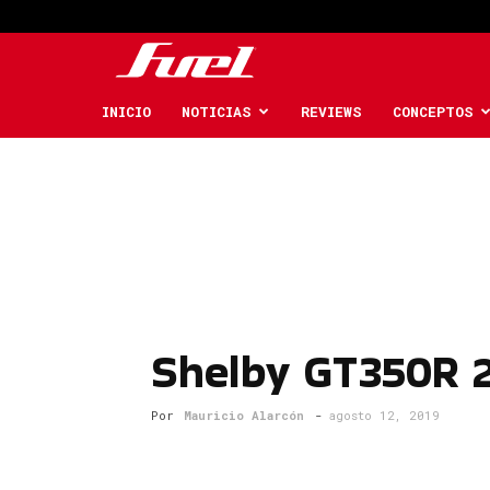
Fuel
Car
INICIO
NOTICIAS
REVIEWS
CONCEPTOS
Magazine
Shelby GT350R 
Por
Mauricio Alarcón
-
agosto 12, 2019