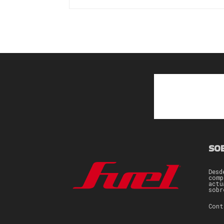
SO
Desd
comp
actu
sobr
Con