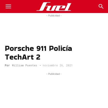
Fuel
- Publicidad -
Car
Porsche 911 Policía
Magazine
TechArt 2
Por
William Puentes
-
noviembre 26, 2021
- Publicidad -