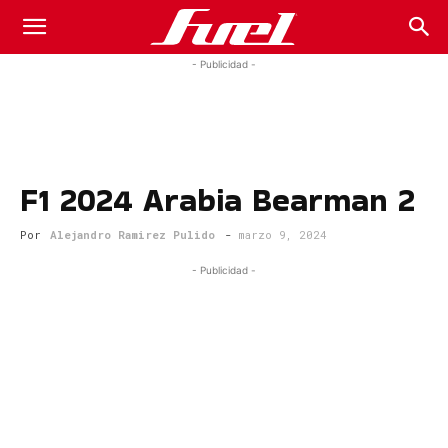
Fuel
- Publicidad -
Car
F1 2024 Arabia Bearman 2
Magazine
Por
Alejandro Ramirez Pulido
-
marzo 9, 2024
- Publicidad -