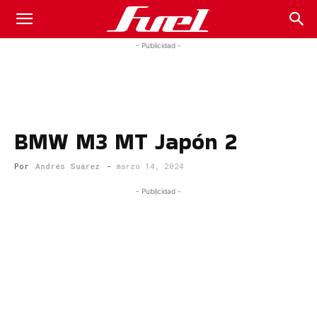
Fuel
- Publicidad -
Car
BMW M3 MT Japón 2
Magazine
Por
Andrés Suárez
-
marzo 14, 2024
- Publicidad -