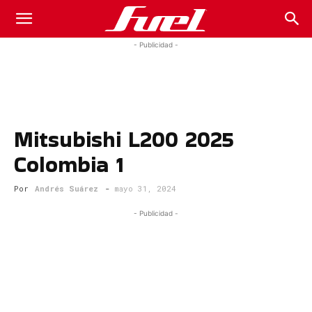
Fuel
- Publicidad -
Car
Mitsubishi L200 2025
Magazine
Colombia 1
Por
Andrés Suárez
-
mayo 31, 2024
- Publicidad -