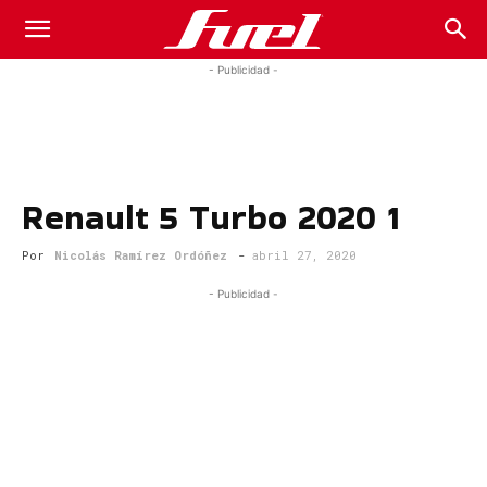
Fuel
- Publicidad -
Car
Renault 5 Turbo 2020 1
Magazine
Por
Nicolás Ramírez Ordóñez
-
abril 27, 2020
- Publicidad -