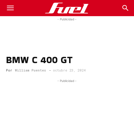
Fuel
- Publicidad -
Car
BMW C 400 GT
Magazine
Por
William Puentes
-
octubre 23, 2024
- Publicidad -