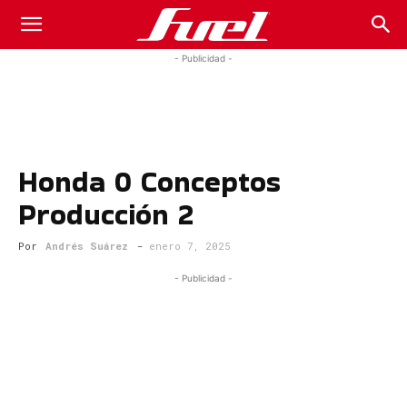
Fuel
- Publicidad -
Car
Honda 0 Conceptos
Magazine
Producción 2
Por
Andrés Suárez
-
enero 7, 2025
- Publicidad -