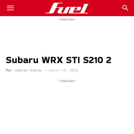
Fuel
- Publicidad -
Car
Subaru WRX STI S210 2
Magazine
Por
Andrés Suárez
-
enero 14, 2025
- Publicidad -