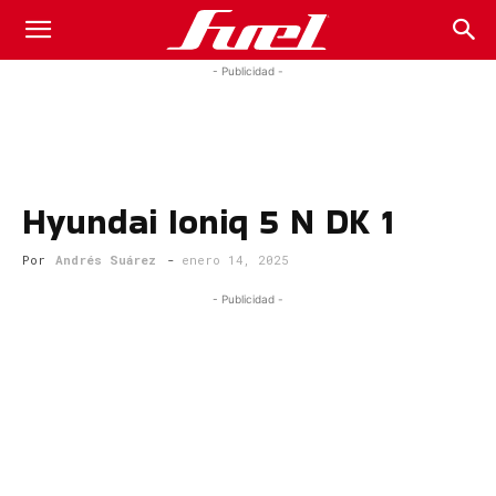
Fuel
- Publicidad -
Car
Hyundai Ioniq 5 N DK 1
Magazine
Por
Andrés Suárez
-
enero 14, 2025
- Publicidad -