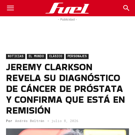
Fuel
- Publicidad -
Car
NOTICIAS
EL MUNDO
CLÁSICO
PERSONAJES
Magazine
JEREMY CLARKSON
REVELA SU DIAGNÓSTICO
DE CÁNCER DE PRÓSTATA
Y CONFIRMA QUE ESTÁ EN
REMISIÓN
Por
Andrés Beltrán
-
julio 8, 2026