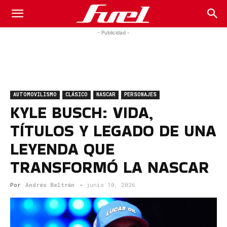
Fuel
- Publicidad -
Car
AUTOMOVILISMO
CLÁSICO
NASCAR
PERSONAJES
Magazine
KYLE BUSCH: VIDA,
TÍTULOS Y LEGADO DE UNA
LEYENDA QUE
TRANSFORMÓ LA NASCAR
Por
Andrés Beltrán
-
junio 10, 2026