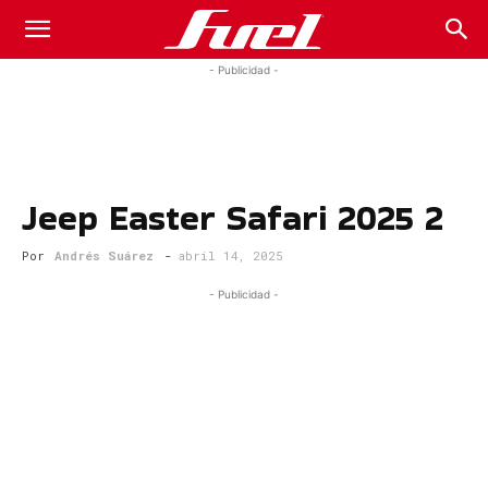
Fuel
- Publicidad -
Car
Jeep Easter Safari 2025 2
Magazine
Por
Andrés Suárez
-
abril 14, 2025
- Publicidad -