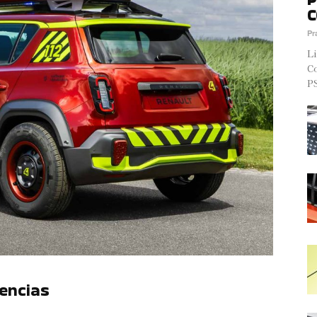
C
Pr
Li
Co
PS
encias