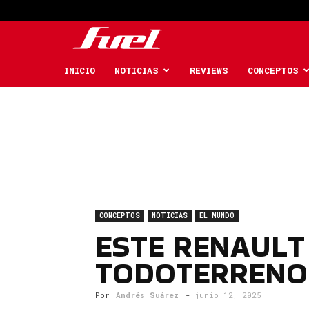
Fuel
Car
INICIO
NOTICIAS
REVIEWS
CONCEPTOS
Magazine
CONCEPTOS
NOTICIAS
EL MUNDO
ESTE RENAULT
TODOTERRENO
Por
Andrés Suárez
-
junio 12, 2025