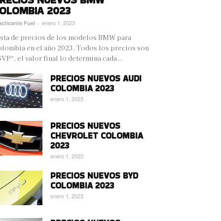
OLOMBIA 2023
enero 1, 2023
acticante Fuel
-
sta de precios de los modelos BMW para
lombia en el año 2023. Todos los precios son
VP*, el valor final lo determina cada...
PRECIOS NUEVOS AUDI
COLOMBIA 2023
enero 1, 2023
PRECIOS NUEVOS
CHEVROLET COLOMBIA
2023
enero 1, 2023
PRECIOS NUEVOS BYD
COLOMBIA 2023
enero 1, 2023