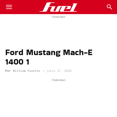
Fuel
- Publicidad -
Car
Ford Mustang Mach-E
Magazine
1400 1
Por
William Puentes
-
julio 21, 2020
- Publicidad -