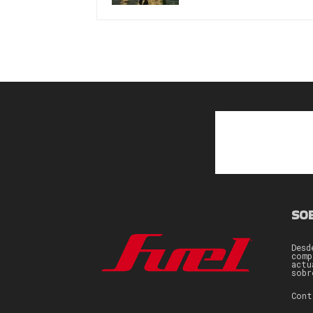
SO
Desd
comp
actu
sobr
Con