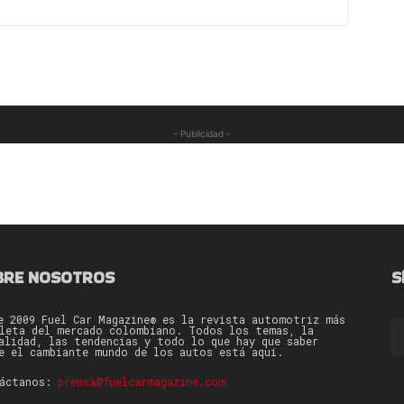
- Publicidad -
BRE NOSOTROS
S
e 2009 Fuel Car Magazine® es la revista automotriz más
leta del mercado colombiano. Todos los temas, la
alidad, las tendencias y todo lo que hay que saber
e el cambiante mundo de los autos está aquí.
táctanos:
prensa@fuelcarmagazine.com