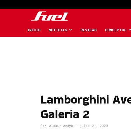
Fuel
Car
INICIO
NOTICIAS
REVIEWS
CONCEPTOS
Magazine
Lamborghini Av
Galeria 2
Por
Aldair Anaya
-
julio 21, 2020