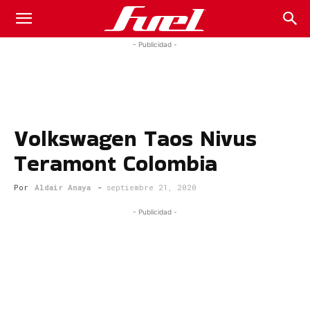
Fuel
- Publicidad -
Car
Volkswagen Taos Nivus
Magazine
Teramont Colombia
Por
Aldair Anaya
-
septiembre 21, 2020
- Publicidad -