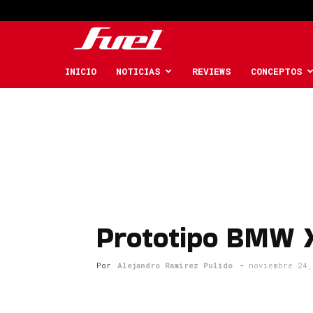
Fuel
Car
INICIO
NOTICIAS
REVIEWS
CONCEPTOS
Magazine
Prototipo BMW X
Por
Alejandro Ramirez Pulido
-
noviembre 24,