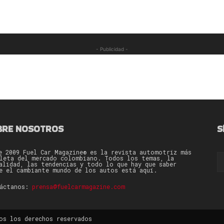
- Publicidad -
BRE NOSOTROS
S
e 2009 Fuel Car Magazine® es la revista automotriz más
leta del mercado colombiano. Todos los temas, la
alidad, las tendencias y todo lo que hay que saber
e el cambiante mundo de los autos está aquí.
táctanos:
prensa@fuelcarmagazine.com
os los derechos reservados