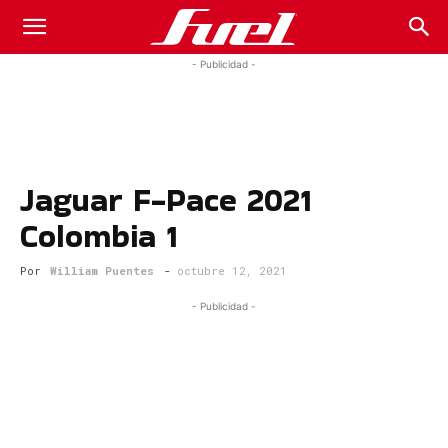
Fuel
- Publicidad -
Car
Jaguar F-Pace 2021
Magazine
Colombia 1
Por
William Puentes
-
octubre 12, 2021
- Publicidad -