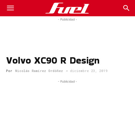
Fuel
- Publicidad -
Car
Volvo XC90 R Design
Magazine
Por
Nicolás Ramírez Ordóñez
-
diciembre 23, 2019
- Publicidad -