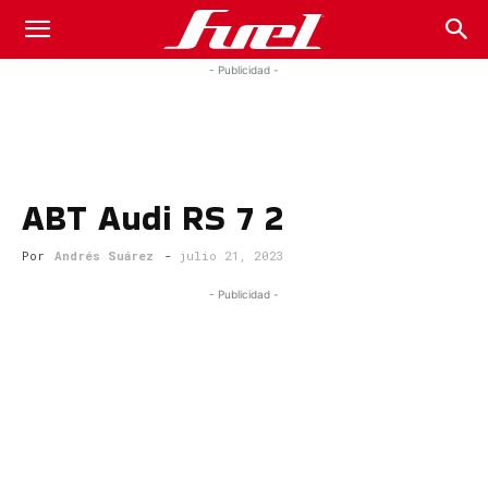
Fuel
- Publicidad -
Car
ABT Audi RS 7 2
Magazine
Por
Andrés Suárez
-
julio 21, 2023
- Publicidad -