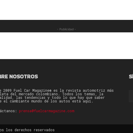
- Publicidad -
BRE NOSOTROS
S
e 2009 Fuel Car Magazine® es la revista automotriz más
leta del mercado colombiano. Todos los temas, la
alidad, las tendencias y todo lo que hay que saber
e el cambiante mundo de los autos está aquí.
táctanos:
prensa@fuelcarmagazine.com
os los derechos reservados