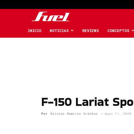
Fuel
Car
INICIO
NOTICIAS
REVIEWS
CONCEPTOS
Magazine
F-150 Lariat Spo
Por
Nicolás Ramírez Ordóñez
-
mayo 11, 2020