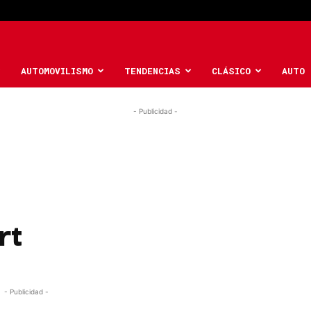
AUTOMOVILISMO
TENDENCIAS
CLÁSICO
AUTO 
- Publicidad -
rt
- Publicidad -