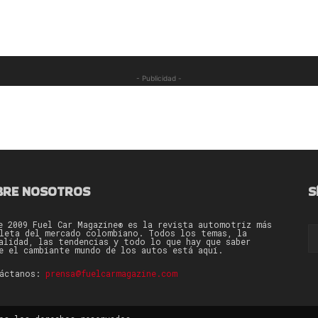
- Publicidad -
BRE NOSOTROS
S
e 2009 Fuel Car Magazine® es la revista automotriz más
leta del mercado colombiano. Todos los temas, la
alidad, las tendencias y todo lo que hay que saber
e el cambiante mundo de los autos está aquí.
táctanos:
prensa@fuelcarmagazine.com