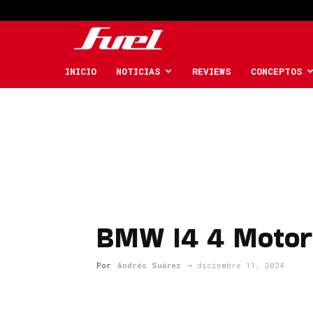
Fuel
Car
INICIO
NOTICIAS
REVIEWS
CONCEPTOS
Magazine
BMW I4 4 Motor
Por
Andrés Suárez
-
diciembre 11, 2024