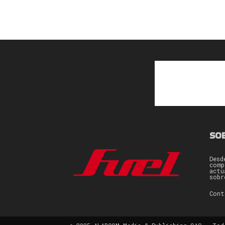
SO
Desd
comp
actu
sobr
Con