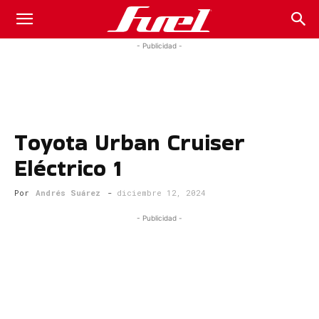
Fuel
- Publicidad -
Car
Toyota Urban Cruiser
Magazine
Eléctrico 1
Por
Andrés Suárez
-
diciembre 12, 2024
- Publicidad -