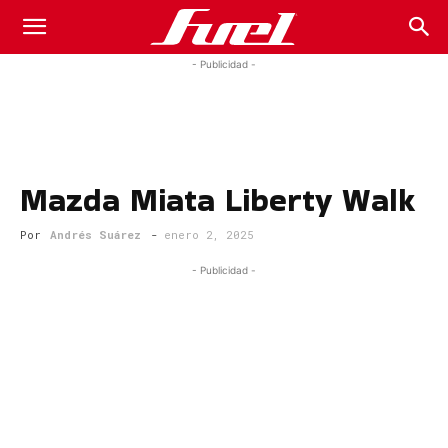
Fuel
- Publicidad -
Car
Mazda Miata Liberty Walk
Magazine
Por
Andrés Suárez
-
enero 2, 2025
- Publicidad -