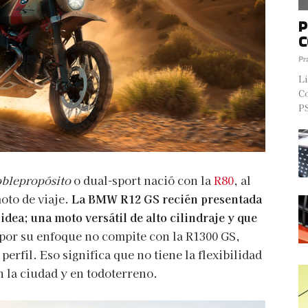
P
C
Pr
Li
Co
PS
blepropósito
o dual-sport nació con la
R80
, al
oto de viaje.
La BMW R12 GS recién presentada
idea; una moto versátil de alto cilindraje y que
 por su enfoque no compite con la R1300 GS,
 perfil. Eso significa que no tiene la flexibilidad
 la ciudad y en todoterreno.