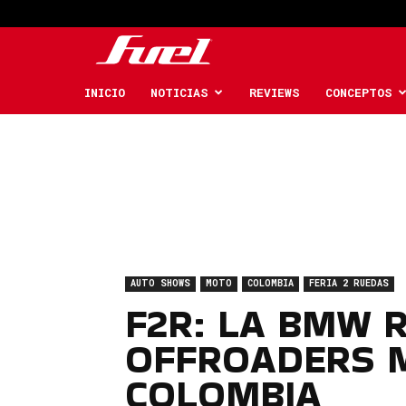
Fuel
Car
INICIO
NOTICIAS
REVIEWS
CONCEPTOS
Magazine
AUTO SHOWS
MOTO
COLOMBIA
FERIA 2 RUEDAS
F2R: LA BMW R
OFFROADERS M
COLOMBIA